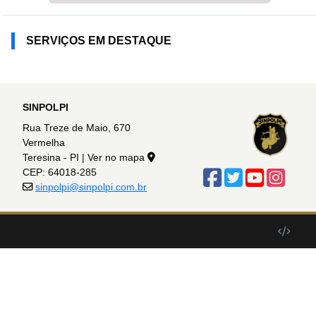
SERVIÇOS EM DESTAQUE
SINPOLPI
Rua Treze de Maio, 670
Vermelha
Teresina - PI |
Ver no mapa
CEP: 64018-285
sinpolpi@sinpolpi.com.br
Desenv