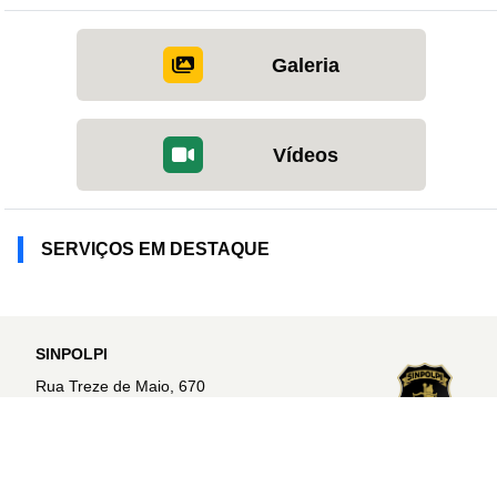
Galeria
Vídeos
SERVIÇOS EM DESTAQUE
SINPOLPI
Rua Treze de Maio, 670
Vermelha
Teresina - PI |
Ver no mapa
CEP: 64018-285
sinpolpi@sinpolpi.com.br