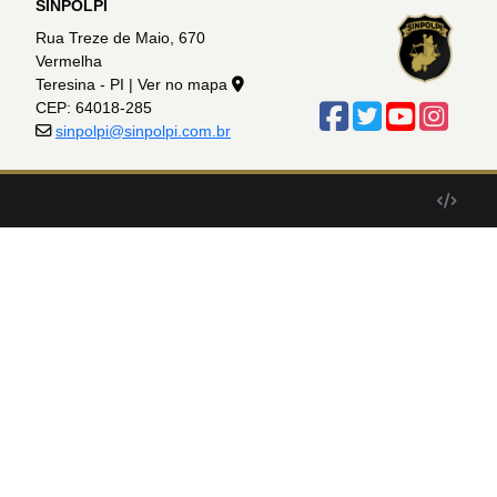
SINPOLPI
Rua Treze de Maio, 670
Vermelha
Teresina - PI |
Ver no mapa
CEP: 64018-285
sinpolpi@sinpolpi.com.br
Desenv