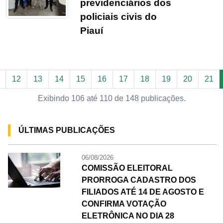
previdenciários dos
policiais civis do
Piauí
12
13
14
15
16
17
18
19
20
21
Exibindo 106 até 110 de 148 publicações.
ÚLTIMAS PUBLICAÇÕES
06/08/2026
COMISSÃO ELEITORAL
PRORROGA CADASTRO DOS
FILIADOS ATÉ 14 DE AGOSTO E
CONFIRMA VOTAÇÃO
ELETRÔNICA NO DIA 28