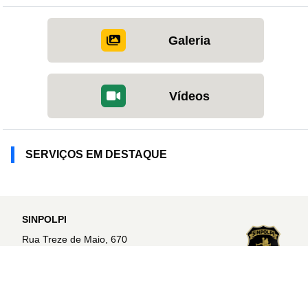
Galeria
Vídeos
SERVIÇOS EM DESTAQUE
SINPOLPI
Rua Treze de Maio, 670
Vermelha
Teresina - PI |
Ver no mapa
CEP: 64018-285
sinpolpi@sinpolpi.com.br