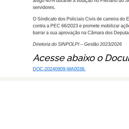
artigo 40-A durante a votação no Plenário do 
servidores.
O Sindicato dos Policiais Civis de carreira do
contra a PEC 66/2023 e promete mobilizar açõe
barrar a sua aprovação na Câmara dos Deputa
Diretoria do SINPOLPI – Gestão 2023/2026
Acesse abaixo o Docu
DOC-20240909-WA0036.
SINPOLPI
Rua Treze de Maio, 670
Vermelha
Teresina - PI |
Ver no mapa
CEP: 64018-285
sinpolpi@sinpolpi.com.br