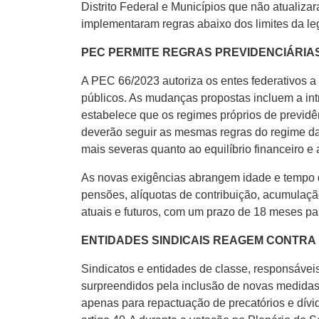
Distrito Federal e Municípios que não atualiz
implementaram regras abaixo dos limites da leg
PEC PERMITE REGRAS PREVIDENCIÁRIAS
A PEC 66/2023 autoriza os entes federativos a 
públicos. As mudanças propostas incluem a int
estabelece que os regimes próprios de previdên
deverão seguir as mesmas regras do regime da
mais severas quanto ao equilíbrio financeiro e a
As novas exigências abrangem idade e tempo d
pensões, alíquotas de contribuição, acumulação
atuais e futuros, com um prazo de 18 meses p
ENTIDADES SINDICAIS REAGEM CONTRA P
Sindicatos e entidades de classe, responsáveis 
surpreendidos pela inclusão de novas medidas 
apenas para repactuação de precatórios e dívid