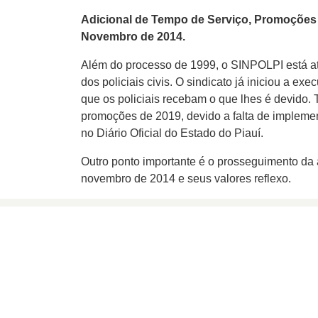
Adicional de Tempo de Serviço, Promoções
Novembro de 2014.
Além do processo de 1999, o SINPOLPI está atu
dos policiais civis. O sindicato já iniciou a e
que os policiais recebam o que lhes é devido
promoções de 2019, devido a falta de impleme
no Diário Oficial do Estado do Piauí.
Outro ponto importante é o prosseguimento da
novembro de 2014 e seus valores reflexo.
SINPOLPI
Rua Treze de Maio, 670
Vermelha
Teresina - PI |
Ver no mapa
CEP: 64018-285
sinpolpi@sinpolpi.com.br