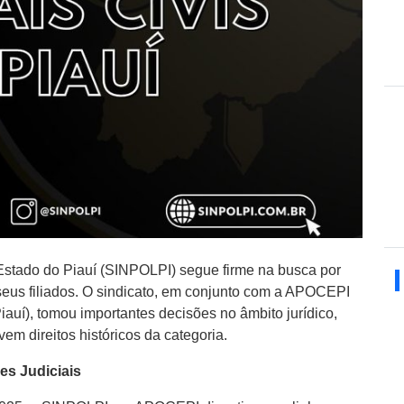
o Estado do Piauí (SINPOLPI) segue firme na busca por
 seus filiados. O sindicato, em conjunto com a APOCEPI
iauí), tomou importantes decisões no âmbito jurídico,
m direitos históricos da categoria.
es Judiciais