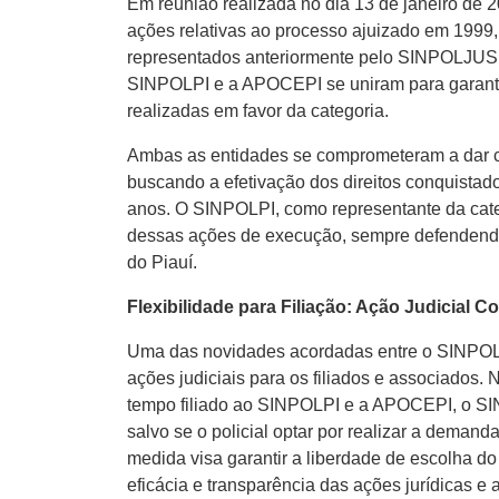
Em reunião realizada no dia 13 de janeiro de
ações relativas ao processo ajuizado em 1999, q
representados anteriormente pelo SINPOLJUS
SINPOLPI e a APOCEPI se uniram para garanti
realizadas em favor da categoria.
Ambas as entidades se comprometeram a dar co
buscando a efetivação dos direitos conquista
anos. O SINPOLPI, como representante da catego
dessas ações de execução, sempre defendendo o
do Piauí.
Flexibilidade para Filiação: Ação Judicial Co
Uma das novidades acordadas entre o SINPOLPI
ações judiciais para os filiados e associados. 
tempo filiado ao SINPOLPI e a APOCEPI, o SINP
salvo se o policial optar por realizar a deman
medida visa garantir a liberdade de escolha do 
eficácia e transparência das ações jurídicas e