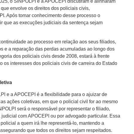
 2025, o SINPOLPI e a APOCEPI discutiram e alinharam
ue envolve os direitos dos policiais civis,
PI. Após tomar conhecimento desse processo o
r que as execuções judiciais da sentença sejam
ntinuidade ao processo em relação aos seus filiados,
dos e a reparação das perdas acumuladas ao longo dos
ria dos policiais civis desde 2008, estará à frente
s interesses dos policiais civis de carreira do Estado
letiva
 e a APOCEPI é a flexibilidade para o ajuizar de
Nas ações coletivas, em que o policial civil for ao mesmo
OLPI será o responsável por representar o filiado,
da judicial com APOCEPI ou por advogado particular. Essa
policial a quem irá lhe representá-lo, mantendo a
 assegurando que todos os direitos sejam respeitados.