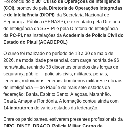
Foi concluído o
36º Curso de Operações de Inteligência
(COI)
, promovido pela
Diretoria de Operações Integradas
e de Inteligência (DIOPI)
, da Secretaria Nacional de
Segurança Pública (SENASP), e executado pela Diretoria
de Inteligência da SSP-PI e pela Diretoria de Inteligência
da
PC-PI
, nas instalações da
Academia de Polícia Civil do
Estado do Piauí (ACADEPOL)
.
O curso foi realizado no período de 18 a 30 de maio de
2026, na modalidade presencial, com carga horária de 96
horas/aula, reunindo 38 discentes oriundos das forças de
segurança públic — policiais civis, militares, penais,
federais, rodoviários federais, bombeiros militares e oficiais
de inteligência — do Piauí e de mais sete estados da
federação: Bahia, Espírito Santo, Alagoas, Maranhão,
Ceará, Amapá e Rondônia. A formação contou ainda com
14 instrutores
de vários estados da federação.
Entre os participantes, estiveram presentes profissionais da
DIPC, DINTE, DRACO, Polícia Militar, Corpo de