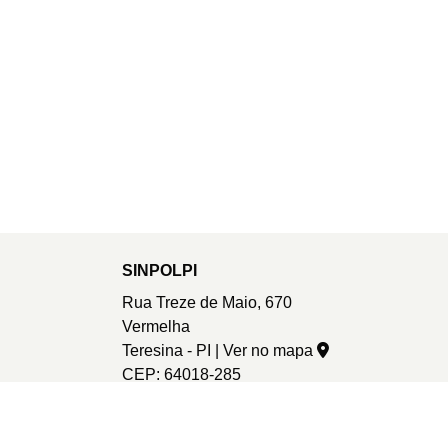
SINPOLPI
Rua Treze de Maio, 670
Vermelha
Teresina - PI |
Ver no mapa
CEP: 64018-285
sinpolpi@sinpolpi.com.br