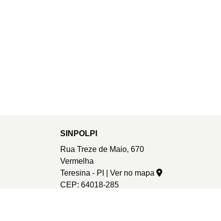
SINPOLPI
Rua Treze de Maio, 670
Vermelha
Teresina - PI |
Ver no mapa
CEP: 64018-285
sinpolpi@sinpolpi.com.br