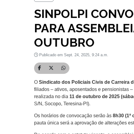
SINPOLPI CONVOC
PARA ASSEMBLEIA
OUTUBRO
Publicado em Sept. 24, 2025, 9:24 a.m.
Compartilhar no Facebook
Compartilhar no Twitter
Compartilhar no WhatsApp
O
Sindicato dos Policiais Civis de Carreira
filiados – ativos, aposentados e pensionistas 
realizada no dia
11 de outubro de 2025 (sáb
S/N, Socopo, Teresina-PI).
Os horários de convocação serão às
8h30 (1ª 
pauta única será a aprovação de alterações est